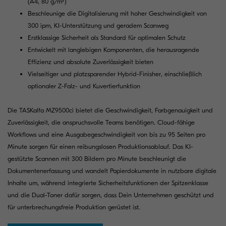
(A4, 80 g/m²)
Beschleunige die Digitalisierung mit hoher Geschwindigkeit von
300 ipm, KI-Unterstützung und geradem Scanweg
Erstklassige Sicherheit als Standard für optimalen Schutz
Entwickelt mit langlebigen Komponenten, die herausragende
Effizienz und absolute Zuverlässigkeit bieten
Vielseitiger und platzsparender Hybrid-Finisher, einschließlich
optionaler Z-Falz- und Kuvertierfunktion
Die TASKalfa MZ9500ci bietet die Geschwindigkeit, Farbgenauigkeit und
Zuverlässigkeit, die anspruchsvolle Teams benötigen. Cloud-fähige
Workflows und eine Ausgabegeschwindigkeit von bis zu 95 Seiten pro
Minute sorgen für einen reibungslosen Produktionsablauf. Das KI-
gestützte Scannen mit 300 Bildern pro Minute beschleunigt die
Dokumentenerfassung und wandelt Papierdokumente in nutzbare digitale
Inhalte um, während integrierte Sicherheitsfunktionen der Spitzenklasse
und die Dual-Toner dafür sorgen, dass Dein Unternehmen geschützt und
für unterbrechungsfreie Produktion gerüstet ist.