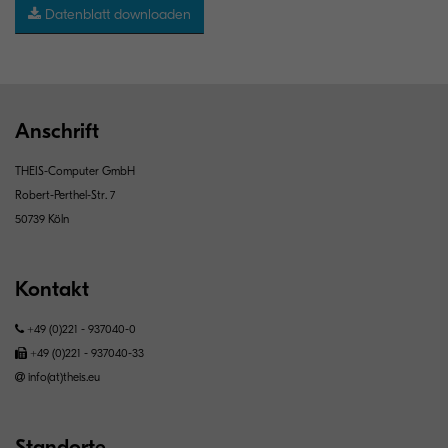
Datenblatt downloaden
Anschrift
THEIS-Computer GmbH
Robert-Perthel-Str. 7
50739 Köln
Kontakt
+49 (0)221 - 937040-0
+49 (0)221 - 937040-33
info(at)theis.eu
Standorte