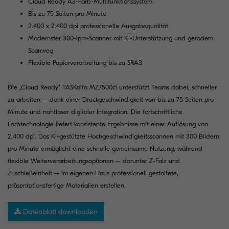
Cloud Ready A3-Farb-Multifunktionssystem
Bis zu 75 Seiten pro Minute
2.400 x 2.400 dpi professionelle Ausgabequalität
Modernster 300-ipm-Scanner mit KI-Unterstützung und geradem
Scanweg
Flexible Papierverarbeitung bis zu SRA3
Die „Cloud Ready“ TASKalfa MZ7500ci unterstützt Teams dabei, schneller
zu arbeiten – dank einer Druckgeschwindigkeit von bis zu 75 Seiten pro
Minute und nahtloser digitaler Integration. Die fortschrittliche
Farbtechnologie liefert konsistente Ergebnisse mit einer Auflösung von
2.400 dpi. Das KI-gestützte Hochgeschwindigkeitsscannen mit 300 Bildern
pro Minute ermöglicht eine schnelle gemeinsame Nutzung, während
flexible Weiterverarbeitungsoptionen – darunter Z-Falz und
Zuschießeinheit – im eigenen Haus professionell gestaltete,
präsentationsfertige Materialien erstellen.
Datenblatt downloaden