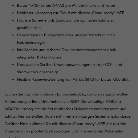
Bis zu 40/20 Seiten A4/A3 pro Minute in s/w und Farbe
Nahtloser Übergang zur Cloud mit diesem „Cloud ready“-MFP
Höchste Sicherheit als Standard, um optimalen Schutz zu
gewährleisten
Hervorragende Bildqualität dank unserer fortschrittlichen
Farbtechnologie
Intelligentes und sicheres Dokumentenmanagement dank
integrierter KI-Funktionen
Überwachen Sie Ihre Umweltauswirkungen mit der CO2- und
Stromverbrauchsanzeige
Flexible Papierverarbeitung von A6 bis SRA3 für bis zu 7.150 Blatt
Suchen Sie nach dem idealen Büroarbeitsplatz, der die anspruchsvollen
Anforderungen Ihres Unternehmens erfüllt? Die vielseitige TASKalfa
MZ4001ci ermöglicht ein fortschrittliches Dokumentenmanagement und
schützt Ihre wertvollen Daten mit ihren erstklassigen Sicherheitsstandards.
Darüber hinaus können Sie mit diesem „Cloud ready“-MFP die digitale
Transformation problemlos bewältigen und Ihre verteilten Mitarbeiter