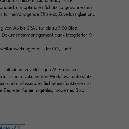
 Cloud mit diesem „Cloud ready“-MFP
Standard, um optimalen Schutz zu gewährleisten
für hervorragende Effizienz, Zuverlässigkeit und
ng von A6 bis SRA3 für bis zu 7.150 Blatt
res Dokumentenmanagement dank integrierter KI-
weltauswirkungen mit der CO
- und
2
ter mit einem zuverlässigen MFP, das die
erte, sichere Dokumenten-Workflows unterstützt.
onen und umfassenden Sicherheitsfunktionen ist
 Begleiter für ein digitales, modernes Büro.