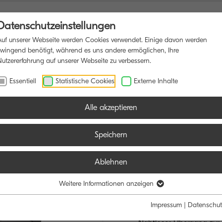
Datenschutzeinstellungen
Auf unserer Webseite werden Cookies verwendet. Einige davon werden
zwingend benötigt, während es uns andere ermöglichen, Ihre
Nutzererfahrung auf unserer Webseite zu verbessern.
DRUCKER
SOFTWARE
BLOG
Essentiell
Statistische Cookies
Externe Inhalte
Alle akzeptieren
Speichern
Ablehnen
TASKalfa M
EFFIZIENZ IM 
Weitere Informationen anzeigen
Impressum
|
Datenschut
Bis zu 50/25 Seiten A4/