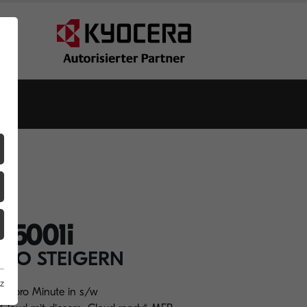
Z5001i
BÜRO STEIGERN
z
A3 pro Minute in s/w