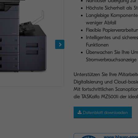
Nahtloser Übergang zur
Höchste Sicherheit als 
Langlebige Komponenten 
weniger Abfall
Flexible Papierverarbeitu
Intelligentes und siche
Funktionen
Überwachen Sie Ihre Um
Stromverbrauchsanzeige
Unterstützen Sie Ihre Mitarbei
Digitalisierung und Cloud-basi
Mit fortschrittlichen Scanopti
die TASKalfa MZ5001i der ideale
Datenblatt downloaden