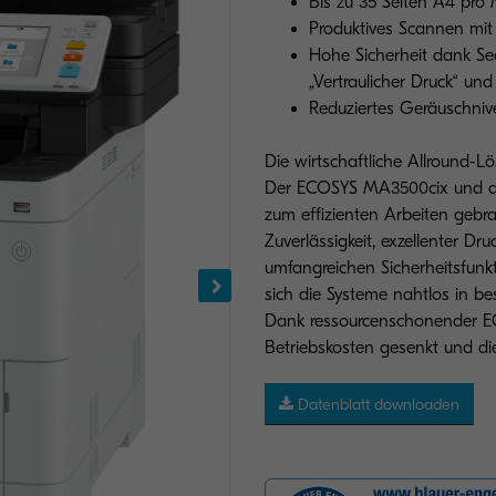
Bis zu 35 Seiten A4 pro
Produktives Scannen mit 
Hohe Sicherheit dank Sec
„Vertraulicher Druck“ un
Reduziertes Geräuschnive
Die wirtschaftliche Allround-L
Der ECOSYS MA3500cix und de
zum effizienten Arbeiten gebra
Zuverlässigkeit, exzellenter D
umfangreichen Sicherheitsfunk
sich die Systeme nahtlos in b
Dank ressourcenschonender E
Betriebskosten gesenkt und d
Datenblatt downloaden