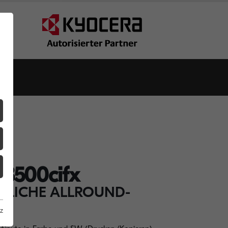
3500cifx
TLICHE ALLROUND-
z