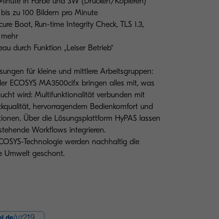
 Minute in Farbe und SW (Drucken/Kopieren)
bis zu 100 Bildern pro Minute
ure Boot, Run-time Integrity Check, TLS 1.3,
d mehr
au durch Funktion „Leiser Betrieb“
ösungen für kleine und mittlere Arbeitsgruppen:
r ECOSYS MA3500cifx bringen alles mit, was
ucht wird: Multifunktionalität verbunden mit
ruckqualität, hervorragendem Bedienkomfort und
tionen. Über die Lösungsplattform HyPAS lassen
estehende Workflows integrieren.
COSYS-Technologie werden nachhaltig die
ie Umwelt geschont.