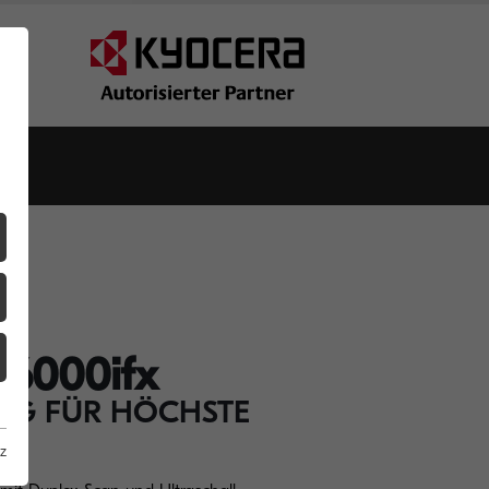
6000ifx
NG FÜR HÖCHSTE
z