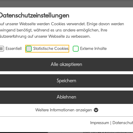
Datenschutzeinstellungen
Auf unserer Webseite werden Cookies verwendet. Einige davon werden
zwingend benötigt, während es uns andere ermöglichen, Ihre
Nutzererfahrung auf unserer Webseite zu verbessern.
DRUCKER
SOFTWARE
BLOG
Essentiell
Statistische Cookies
Externe Inhalte
Alle akzeptieren
Speichern
Ablehnen
ECOSYS MA
HÖCHSTLEISTU
Weitere Informationen anzeigen
ANSPRÜCHE
Impressum
|
Datenschut