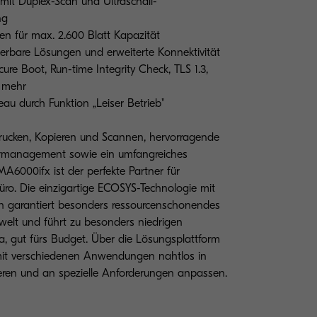
 mit Duplex-Scan und Ultraschall-
ng
en für max. 2.600 Blatt Kapazität
ierbare Lösungen und erweiterte Konnektivität
ure Boot, Run-time Integrity Check, TLS 1.3,
d mehr
au durch Funktion „Leiser Betrieb"
ucken, Kopieren und Scannen, hervorragende
iermanagement sowie ein umfangreiches
A6000ifx ist der perfekte Partner für
ro. Die einzigartige ECOSYS-Technologie mit
 garantiert besonders ressourcenschonendes
welt und führt zu besonders niedrigen
a, gut fürs Budget. Über die Lösungsplattform
mit verschiedenen Anwendungen nahtlos in
eren und an spezielle Anforderungen anpassen.