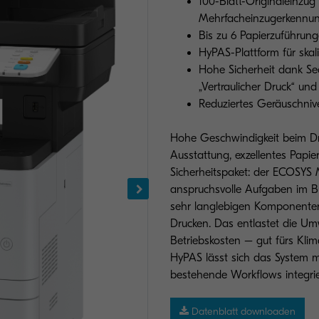
100-Blatt-Originaleinzug
Mehrfacheinzugerkennu
Bis zu 6 Papierzuführung
HyPAS-Plattform für skal
Hohe Sicherheit dank Sec
„Vertraulicher Druck“ un
Reduziertes Geräuschnive
Hohe Geschwindigkeit beim Dr
Ausstattung, exzellentes Pap
Sicherheitspaket: der ECOSYS M
anspruchsvolle Aufgaben im Bü
sehr langlebigen Komponenten
Drucken. Das entlastet die Um
Betriebskosten – gut fürs Klim
HyPAS lässt sich das System 
bestehende Workflows integri
Datenblatt downloaden