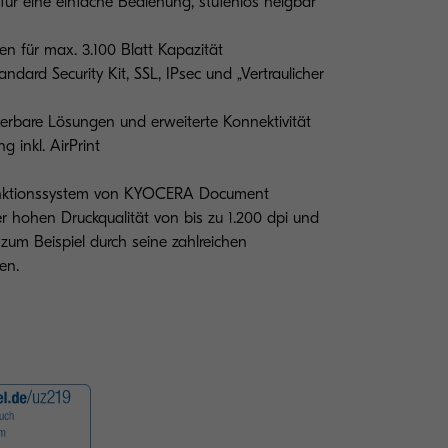
ür eine einfache Bedienung, stufenlos neigbar
en für max. 3.100 Blatt Kapazität
ndard Security Kit, SSL, IPsec und „Vertraulicher
ierbare Lösungen und erweiterte Konnektivität
g inkl. AirPrint
funktionssystem von KYOCERA Document
ner hohen Druckqualität von bis zu 1.200 dpi und
– zum Beispiel durch seine zahlreichen
en.
Abbildung mit Optio