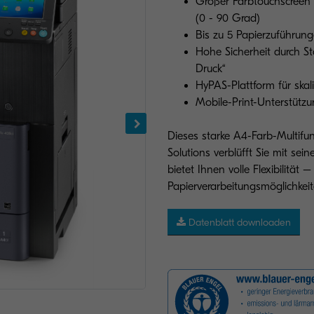
Großer Farbtouchscreen f
(0 - 90 Grad)
Bis zu 5 Papierzuführung
Hohe Sicherheit durch Sta
Druck“
HyPAS-Plattform für skal
Mobile-Print-Unterstützun
Dieses starke A4-Farb-Multi
Solutions verblüfft Sie mit sei
bietet Ihnen volle Flexibilität 
Papierverarbeitungsmöglichkeit
Datenblatt downloaden
Abbildung mit Optionen