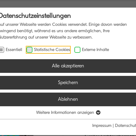
Datenschutzeinstellungen
Auf unserer Webseite werden Cookies verwendet. Einige davon werden
zwingend benötigt, während es uns andere ermöglichen, Ihre
Nutzererfahrung auf unserer Webseite zu verbessern.
DRUCKER
SOFTWARE
BLOG
Essentiell
Statistische Cookies
Externe Inhalte
Alle akzeptieren
Speichern
Ablehnen
TASKalfa 40
DER SPEZIALIST
Weitere Informationen anzeigen
ANFORDERUNG
Impressum
|
Datenschut